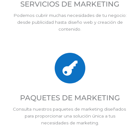
SERVICIOS DE MARKETING
Podemos cubrir muchas necesidades de tu negocio:
desde publicidad hasta diseño web y creación de
contenido.

¿Quieres abrir tu
negocio con éxito o
llevar tu actividad
empresarial al siguiente
nivel?
PAQUETES DE MARKETING
Agenda una consulta inicial
gratuita: hablaremos de tu
sueños y proyectos, y
definiremos el modo mejor
Consulta nuestros paquetes de marketing diseñados
para lograrlos con éxito.
para proporcionar una solución única a tus
SI, LO QUIERO
necesidades de marketing.